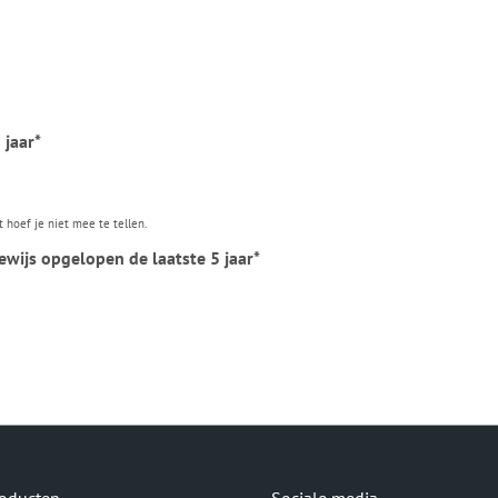
 jaar*
t hoef je niet mee te tellen.
ewijs opgelopen de laatste 5 jaar*